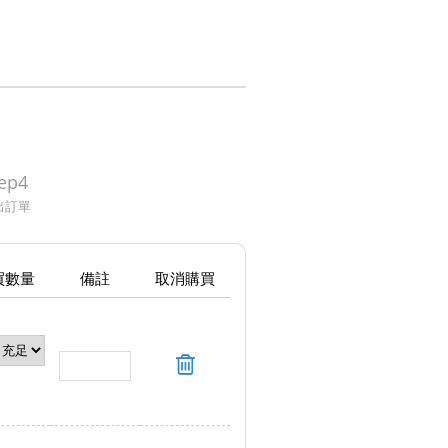
ep4
出訂單
買數量
備註
取消購買