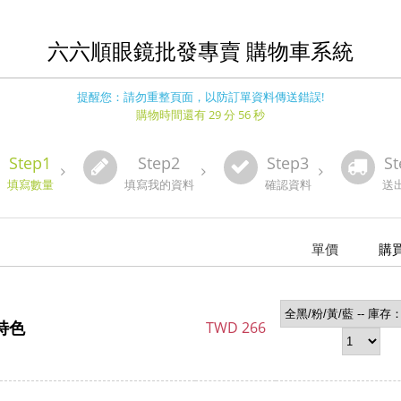
六六順眼鏡批發專賣 購物車系統
提醒您：請勿重整頁面，以防訂單資料傳送錯誤!
購物時間還有 29 分 56 秒
Step1
Step2
Step3
St
填寫數量
填寫我的資料
確認資料
送
單價
購
框特色
TWD
266