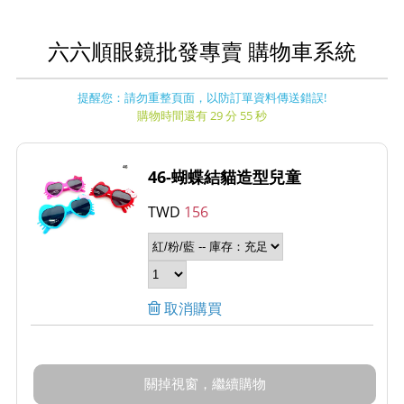
六六順眼鏡批發專賣 購物車系統
提醒您：請勿重整頁面，以防訂單資料傳送錯誤!
購物時間還有 29 分 55 秒
46-蝴蝶結貓造型兒童
TWD
156
取消購買