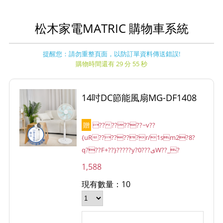
松木家電MATRIC 購物車系統
提醒您：請勿重整頁面，以防訂單資料傳送錯誤!
購物時間還有 29 分 55 秒
14吋DC節能風扇MG-DF1408
贈
????????~v??
{uR???????r/1sm2?8?
q???F+??}?????y?ى???0W??_?
1,588
現有數量：10