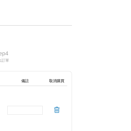
ep4
出訂單
備註
取消購買