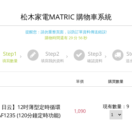
松木家電MATRIC 購物車系統
提醒您：請勿重整頁面，以防訂單資料傳送錯誤!
購物時間還有 29 分 56 秒
Step1
Step2
Step3
St
填寫數量
填寫我的資料
確認資料
送
單價
購買數量
現有數量：9
O 日云】12吋薄型定時循環
1,090
F1235 (120分鐘定時功能)