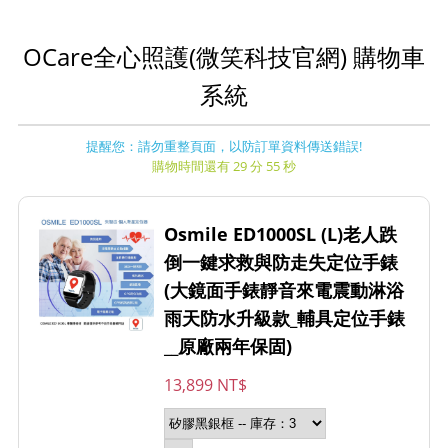
OCare全心照護(微笑科技官網) 購物車
系統
提醒您：請勿重整頁面，以防訂單資料傳送錯誤!
購物時間還有 29 分 55 秒
Osmile ED1000SL (L)老人跌
倒一鍵求救與防走失定位手錶
(大鏡面手錶靜音來電震動淋浴
雨天防水升級款_輔具定位手錶
__原廠兩年保固)
13,899 NT$