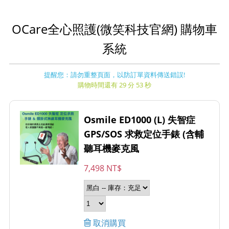
OCare全心照護(微笑科技官網) 購物車
系統
提醒您：請勿重整頁面，以防訂單資料傳送錯誤!
購物時間還有 29 分 53 秒
Osmile ED1000 (L) 失智症
GPS/SOS 求救定位手錶 (含輔
聽耳機麥克風
7,498 NT$
取消購買