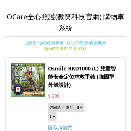
OCare全心照護(微笑科技官網) 購物車
系統
提醒您：請勿重整頁面，以防訂單資料傳送錯誤!
購物時間還有 29 分 49 秒
Osmile RKD1000 (L) 兒童智
能安全定位求救手錶 (強固型
外殼設計)
9,999
取消購買