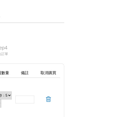
統
ep4
出訂單
買數量
備註
取消購買