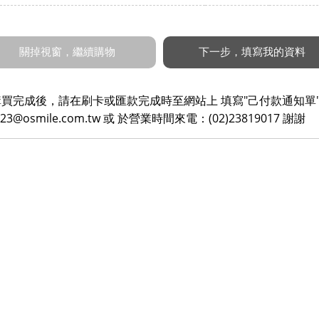
買完成後，請在刷卡或匯款完成時至網站上 填寫"己付款通知單
@osmile.com.tw 或 於營業時間來電：(02)23819017 謝謝