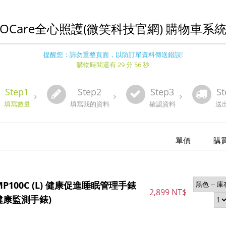
OCare全心照護(微笑科技官網) 購物車系
提醒您：請勿重整頁面，以防訂單資料傳送錯誤!
購物時間還有 29 分 56 秒
Step1
Step2
Step3
St
填寫數量
填寫我的資料
確認資料
送
單價
購
TMP100C (L) 健康促進睡眠管理手錶
2,899 NT$
健康監測手錶)