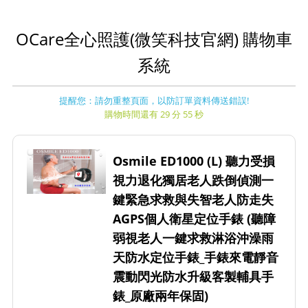
OCare全心照護(微笑科技官網) 購物車
系統
提醒您：請勿重整頁面，以防訂單資料傳送錯誤!
購物時間還有 29 分 55 秒
Osmile ED1000 (L) 聽力受損
視力退化獨居老人跌倒偵測一
鍵緊急求救與失智老人防走失
AGPS個人衛星定位手錶 (聽障
弱視老人一鍵求救淋浴沖澡雨
天防水定位手錶_手錶來電靜音
震動閃光防水升級客製輔具手
錶_原廠兩年保固)