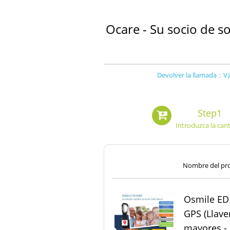
Ocare - Su socio de s
Devolver la llamada：V¡P
Step1
Introduzca la can
Nombre del pr
Osmile ED1
GPS (Llave
mayores - 