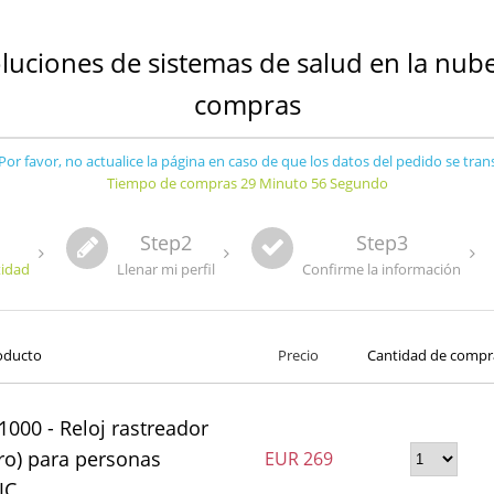
oluciones de sistemas de salud en la nube
compras
or favor, no actualice la página en caso de que los datos del pedido se tra
Tiempo de compras 29 Minuto 56 Segundo
Step2
Step3
tidad
Llenar mi perfil
Confirme la información
oducto
Precio
Cantidad de compr
000 - Reloj rastreador
ro) para personas
EUR
269
JC