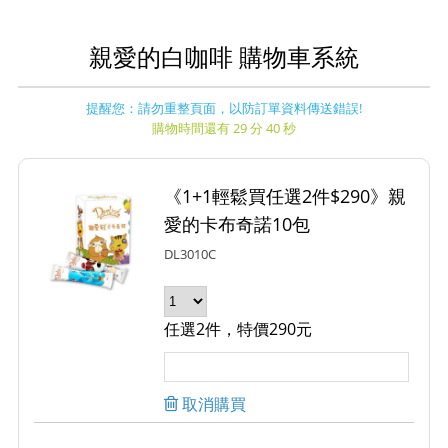
親愛的白咖啡 購物車系統
提醒您：請勿重整頁面，以防訂單資料傳送錯誤!
購物時間還有 29 分 40 秒
《1+1輕鬆買任選2件$290》親
愛的卡布奇諾10包
DL3010C
任選2件，特價290元
取消購買