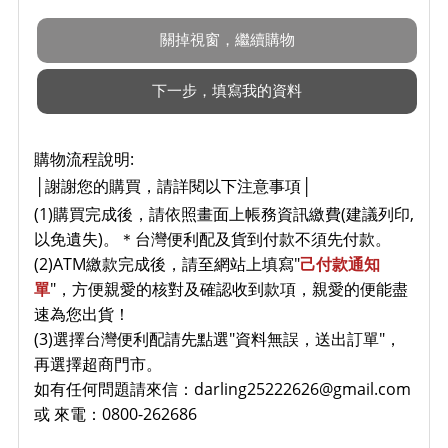
購物流程說明:
謝謝您的購買，請詳閱以下注意事項
│
│
(1)購買完成後，請依照畫面上帳務資訊繳費(建議列印,
以免遺失)。
＊台灣便利配及貨到付款不須先付款。
(2)ATM繳款完成後，請至網站上填寫"
己付款通知
單
"，方便親愛的核對及確認收到款項，親愛的便能盡
速為您出貨！
(3)選擇
台灣便利配請先點選"資料無誤，送出訂單"，
再選擇超商門市。
如有任何問題請來信：darling25222626@gmail.com
或 來電：0800-262686