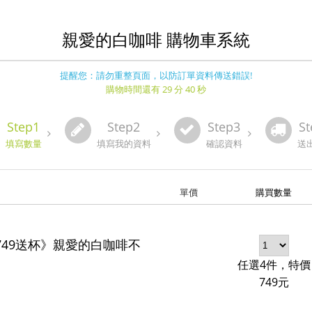
親愛的白咖啡 購物車系統
提醒您：請勿重整頁面，以防訂單資料傳送錯誤!
購物時間還有 29 分 40 秒
Step1
Step2
Step3
St
填寫數量
填寫我的資料
確認資料
送
單價
購買數量
749送杯》親愛的白咖啡不
任選4件，特價
749元