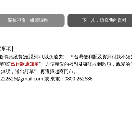
意事項
│
務資訊繳費(建議列印,以免遺失)。
＊台灣便利配及貨到付款不須
填寫"
己付款通知單
"，方便親愛的核對及確認收到款項，親愛的
料無誤，送出訂單"，再選擇超商門市。
2626@gmail.com 或 來電：0800-262686