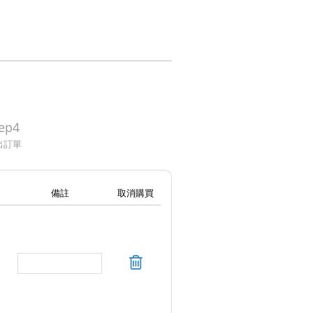
ep4
出訂單
備註
取消購買