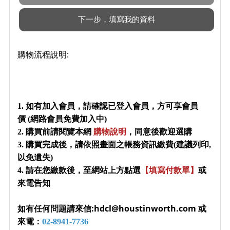
購物流程說明:
1. 如有加入會員，請確認已登入會員，方可享會員
價 (網路會員免費加入中)
2. 購買前請閱覽本網
購物說明
，同意後歡迎選購
3. 購買完成後，請依照畫面之帳務資訊繳費(建議列印,
以免遺失)
4. 請在您繳款後，至網站上方點選
【填寫付款單】
或
來電告知
如有任何問題請來信:hdcl@houstinworth.com 或
來電：
02-8941-7736