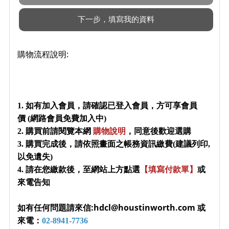
購物流程說明:
1. 如有加入會員，請確認已登入會員，方可享會員
價 (網路會員免費加入中)
2. 購買前請閱覽本網
購物說明
，同意後歡迎選購
3. 購買完成後，請依照畫面之帳務資訊繳費(建議列印,
以免遺失)
4. 請在您繳款後，至網站上方點選
【填寫付款單】
或
來電告知
如有任何問題請來信:hdcl@houstinworth.com 或
來電：
02-8941-7736