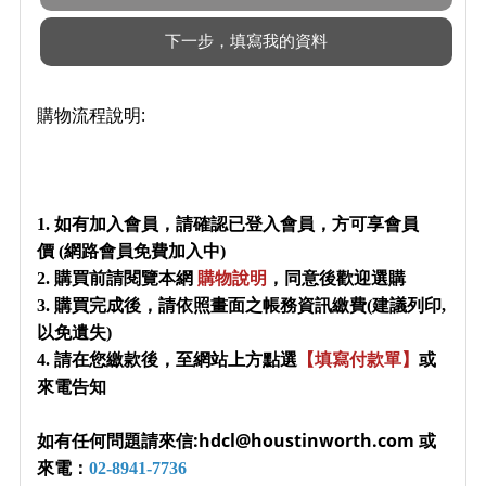
購物流程說明:
1. 如有加入會員，請確認已登入會員，方可享會員
價 (網路會員免費加入中)
2. 購買前請閱覽本網
購物說明
，同意後歡迎選購
3. 購買完成後，請依照畫面之帳務資訊繳費(建議列印,
以免遺失)
4. 請在您繳款後，至網站上方點選
【填寫付款單】
或
來電告知
如有任何問題請來信:hdcl@houstinworth.com 或
來電：
02-8941-7736