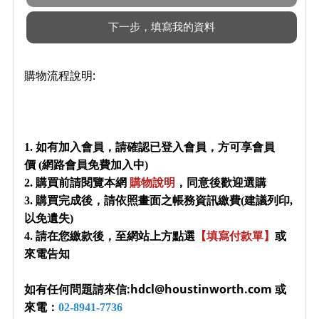
購物流程說明:
1. 如有加入會員，請確認已登入會員，方可享會員
價 (網路會員免費加入中)
2. 購買前請閱覽本網
購物說明
，同意後歡迎選購
3. 購買完成後，請依照畫面之帳務資訊繳費(建議列印,
以免遺失)
4. 請在您繳款後，至網站上方點選
【填寫付款單】
或
來電告知
如有任何問題請來信:hdcl@houstinworth.com 或
來電：
02-8941-7736