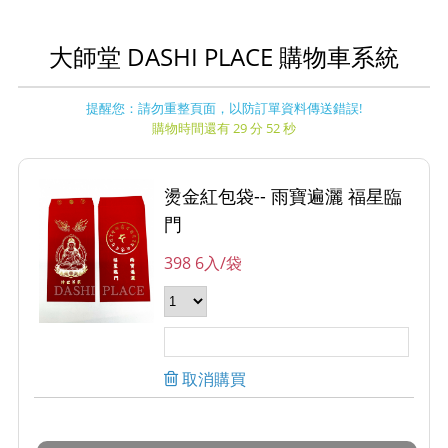
大師堂 DASHI PLACE 購物車系統
提醒您：請勿重整頁面，以防訂單資料傳送錯誤!
購物時間還有 29 分 52 秒
燙金紅包袋-- 雨寶遍灑 福星臨
門
398 6入/袋
取消購買