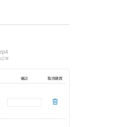
ep4
出訂單
備註
取消購買