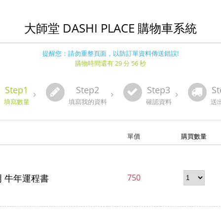
大師堂 DASHI PLACE 購物車系統
提醒您：請勿重整頁面，以防訂單資料傳送錯誤!
購物時間還有 29 分 56 秒
Step1
Step2
Step3
St
填寫數量
填寫我的資料
確認資料
送
單價
購買數量
明 牛年運程書
750