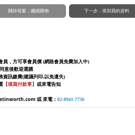
會員，方可享會員價 (網路會員免費加入中)
同意後歡迎選購
務資訊繳費(建議列印,以免遺失)
選
【填寫付款單】
或來電告知
inworth.com 或 來電：
02-8941-7736