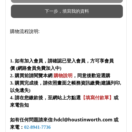
購物流程說明:
1. 如有加入會員，請確認已登入會員，方可享會員
價 (網路會員免費加入中)
2. 購買前請閱覽本網
購物說明
，同意後歡迎選購
3. 購買完成後，請依照畫面之帳務資訊繳費(建議列印,
以免遺失)
4. 請在您繳款後，至網站上方點選
【填寫付款單】
或
來電告知
如有任何問題請來信:hdcl@houstinworth.com 或
來電：
02-8941-7736