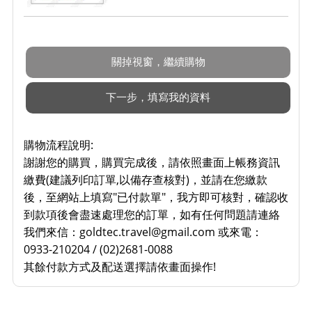
購物流程說明:
謝謝您的購買，購買完成後，請依照畫面上帳務資訊
繳費(建議列印訂單,以備存查核對)，並請在您繳款
後，至網站上填寫"已付款單"，我方即可核對，確認收
到款項後會盡速處理您的訂單
，
如有任何問題請連絡
我們來信：goldtec.travel@gmail.com 或來電：
0933-210204
/
(02)2681-0088
其餘付款方式及配送選擇請依畫面操作!