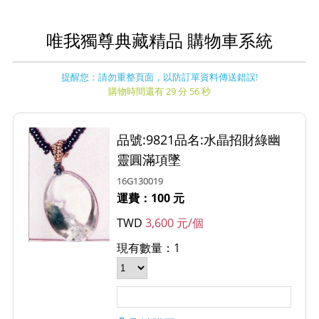
唯我獨尊典藏精品 購物車系統
提醒您：請勿重整頁面，以防訂單資料傳送錯誤!
購物時間還有 29 分 56 秒
品號:9821品名:水晶招財綠幽
靈圓滿項墜
16G130019
運費：100 元
TWD
3,600 元/個
現有數量：1