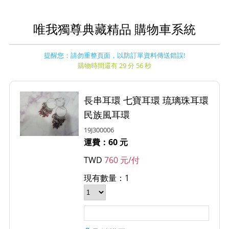
唯我獨尊典藏精品 購物車系統
提醒您：請勿重整頁面，以防訂單資料傳送錯誤!
購物時間還有 29 分 56 秒
長串耳環 七寶耳環 琉璃珠耳環
民族風耳環
19J300006
運費：60 元
TWD
760 元/付
現有數量：1