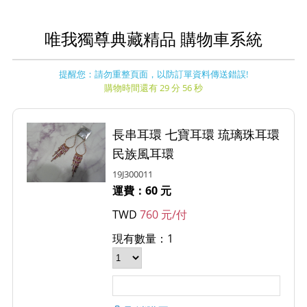
唯我獨尊典藏精品 購物車系統
提醒您：請勿重整頁面，以防訂單資料傳送錯誤!
購物時間還有 29 分 56 秒
長串耳環 七寶耳環 琉璃珠耳環
民族風耳環
19J300011
運費：60 元
TWD
760 元/付
現有數量：1