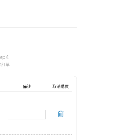
ep4
出訂單
備註
取消購買