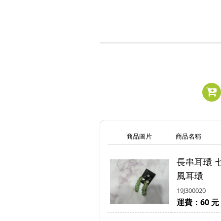
商品圖片
商品名稱
長串耳環 
風耳環
19J300020
運費：60 元