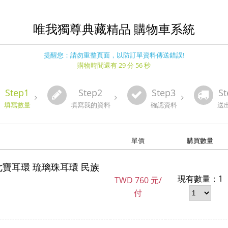
唯我獨尊典藏精品 購物車系統
提醒您：請勿重整頁面，以防訂單資料傳送錯誤!
購物時間還有 29 分 56 秒
Step1
Step2
Step3
St
填寫數量
填寫我的資料
確認資料
送
單價
購買數量
七寶耳環 琉璃珠耳環 民族
現有數量：1
TWD
760 元/
付