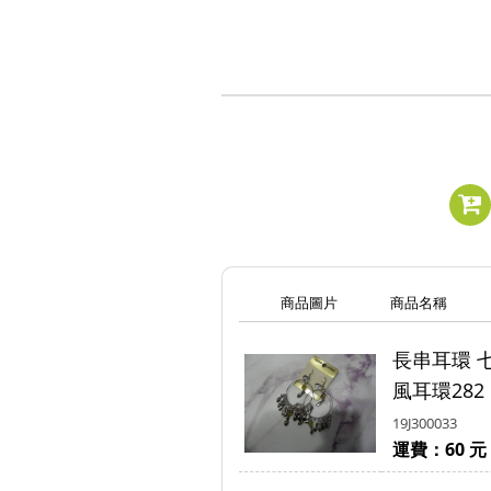
商品圖片
商品名稱
長串耳環 
風耳環282
19J300033
運費：60 元