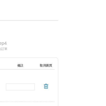
ep4
出訂單
備註
取消購買