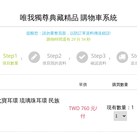
唯我獨尊典藏精品 購物車系統
提醒您：請勿重整頁面，以防訂單資料傳送錯誤!
購物時間還有 29 分 54 秒
Step1
Step2
Step3
St
填寫數量
填寫我的資料
確認資料
送
單價
購買數量
七寶耳環 琉璃珠耳環 民族
現有數量：1
TWD
760 元/
付