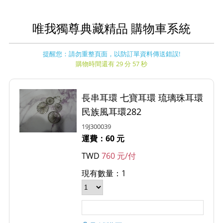
唯我獨尊典藏精品 購物車系統
提醒您：請勿重整頁面，以防訂單資料傳送錯誤!
購物時間還有 29 分 57 秒
長串耳環 七寶耳環 琉璃珠耳環
民族風耳環282
19J300039
運費：60 元
TWD
760 元/付
現有數量：1