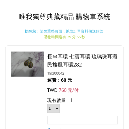
唯我獨尊典藏精品 購物車系統
提醒您：請勿重整頁面，以防訂單資料傳送錯誤!
購物時間還有 29 分 56 秒
長串耳環 七寶耳環 琉璃珠耳環
民族風耳環282
19J300042
運費：60 元
TWD
760 元/付
現有數量：1