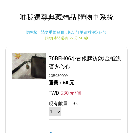
唯我獨尊典藏精品 購物車系統
提醒您：請勿重整頁面，以防訂單資料傳送錯誤!
購物時間還有 29 分 56 秒
76BEH06小古銀牌彷(鎏金掐絲
寶火心心
20B030009
運費：60 元
TWD
530 元/個
現有數量：33