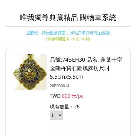
唯我獨尊典藏精品 購物車系統
提醒您：請勿重整頁面，以防訂單資料傳送錯誤!
購物時間還有 29 分 56 秒
品號:74BEH30 品名: 蓮葉十字
金剛杵寶石圖騰牌坊尺吋
5.5cmx5.5cm
20B030014
TWD
800 元/pc
現有數量：26