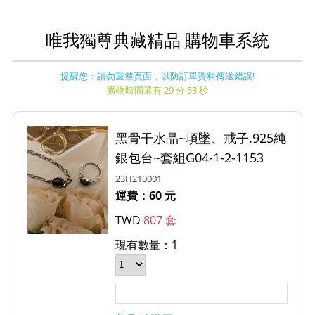
唯我獨尊典藏精品 購物車系統
提醒您：請勿重整頁面，以防訂單資料傳送錯誤!
購物時間還有 29 分 53 秒
黑骨干水晶~項墜、戒子.925純
銀包台~套組G04-1-2-1153
23H210001
運費：60 元
TWD
807 套
現有數量：1