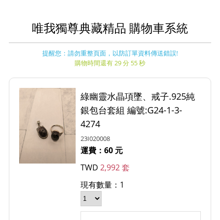
唯我獨尊典藏精品 購物車系統
提醒您：請勿重整頁面，以防訂單資料傳送錯誤!
購物時間還有 29 分 55 秒
綠幽靈水晶項墜、戒子.925純
銀包台套組 編號:G24-1-3-
4274
23I020008
運費：60 元
TWD
2,992 套
現有數量：1