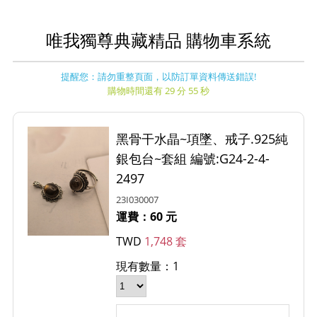
唯我獨尊典藏精品 購物車系統
提醒您：請勿重整頁面，以防訂單資料傳送錯誤!
購物時間還有 29 分 55 秒
黑骨干水晶~項墜、戒子.925純
銀包台~套組 編號:G24-2-4-
2497
23I030007
運費：60 元
TWD
1,748 套
現有數量：1