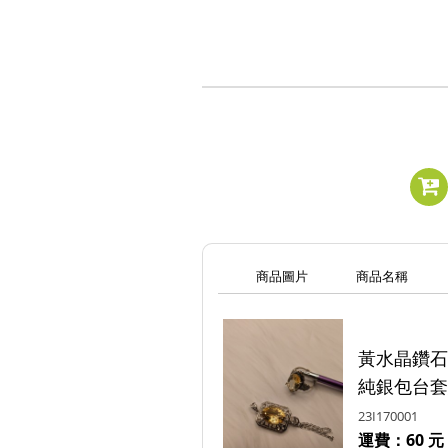
商品圖片
商品名稱
黃水晶鑽石
純銀包台套組編
23I170001
運費：60 元