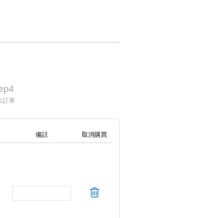
ep4
出訂單
備註
取消購買