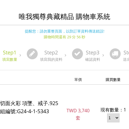
唯我獨尊典藏精品 購物車系統
提醒您：請勿重整頁面，以防訂單資料傳送錯誤!
購物時間還有 29 分 56 秒
Step1
Step2
Step3
St
填寫數量
填寫我的資料
確認資料
送
單價
購買數量
切面火彩 項墜、戒子.925
現有數量：1
TWD
3,740
號:G24-4-1-5343
套