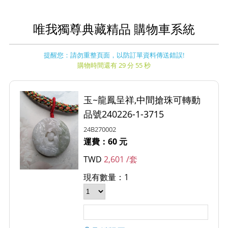
唯我獨尊典藏精品 購物車系統
提醒您：請勿重整頁面，以防訂單資料傳送錯誤!
購物時間還有 29 分 55 秒
玉~龍鳳呈祥,中間搶珠可轉動
品號240226-1-3715
24B270002
運費：60 元
TWD
2,601 /套
現有數量：1