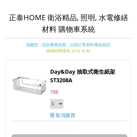
正泰HOME 衛浴精品, 照明, 水電修繕
材料 購物車系統
提醒您：請勿重整頁面，以防訂單資料傳送錯誤!
購物時間還有 29 分 56 秒
Day&Day 抽取式衛生紙架
ST3208A
788
取消購買