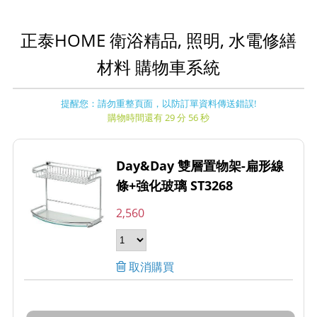
正泰HOME 衛浴精品, 照明, 水電修繕
材料 購物車系統
提醒您：請勿重整頁面，以防訂單資料傳送錯誤!
購物時間還有 29 分 56 秒
Day&Day 雙層置物架-扁形線
條+強化玻璃 ST3268
2,560
取消購買