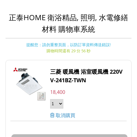
正泰HOME 衛浴精品, 照明, 水電修繕
材料 購物車系統
提醒您：請勿重整頁面，以防訂單資料傳送錯誤!
購物時間還有 29 分 56 秒
三菱 暖風機 浴室暖風機 220V
V-241BZ-TWN
18,400
取消購買