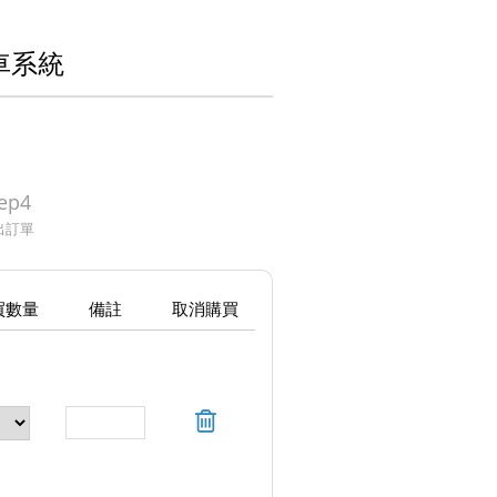
車系統
ep4
出訂單
買數量
備註
取消購買