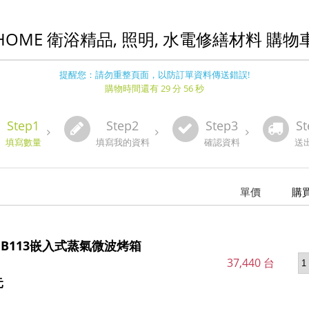
HOME 衛浴精品, 照明, 水電修繕材料 購物
提醒您：請勿重整頁面，以防訂單資料傳送錯誤!
購物時間還有 29 分 56 秒
Step1
Step2
Step3
St
填寫數量
填寫我的資料
確認資料
送
單價
購
-EB113嵌入式蒸氣微波烤箱
37,440 台
元