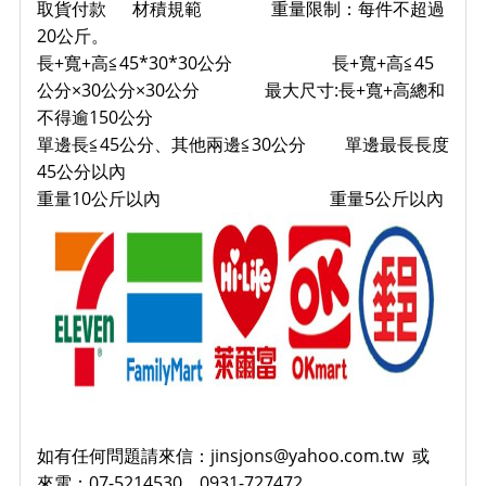
取貨付款 材積規範 重量限制：每件不超過
20公斤。
長+寬+高≦45*30*30公分 長+寬+高≦45
公分×30公分×30公分 最大尺寸:長+寬+高總和
不得逾150公分
單邊長≦45公分、其他兩邊≦30公分 單邊最長長度
45公分以內
重量10公斤以內 重量5公斤以內
如有任何問題請來信：jinsjons@yahoo.com.tw 或
來電：07-5214530、0931-727472