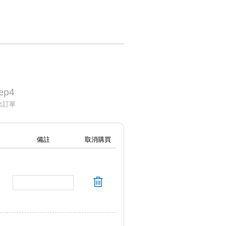
ep4
出訂單
備註
取消購買