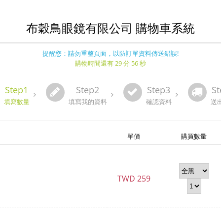
布穀鳥眼鏡有限公司 購物車系統
提醒您：請勿重整頁面，以防訂單資料傳送錯誤!
購物時間還有 29 分 56 秒
Step1
Step2
Step3
St
填寫數量
填寫我的資料
確認資料
送
單價
購買數量
TWD
259