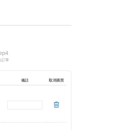
ep4
出訂單
備註
取消購買