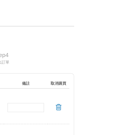
ep4
出訂單
備註
取消購買