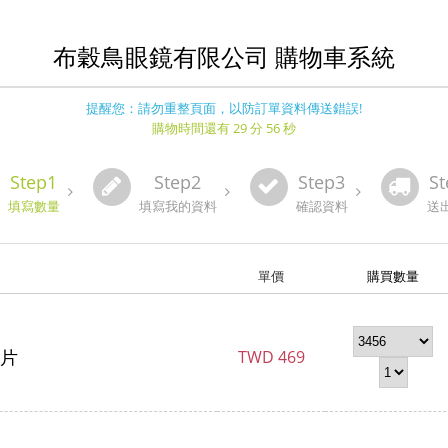
布穀鳥眼鏡有限公司 購物車系統
提醒您：請勿重整頁面，以防訂單資料傳送錯誤!
購物時間還有 29 分 56 秒
Step1
Step2
Step3
St
填寫數量
填寫我的資料
確認資料
送
單價
購買數量
片
TWD
469