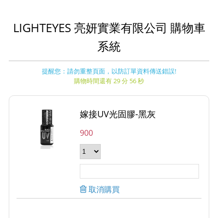
LIGHTEYES 亮妍實業有限公司 購物車
系統
提醒您：請勿重整頁面，以防訂單資料傳送錯誤!
購物時間還有 29 分 56 秒
嫁接UV光固膠-黑灰
900
取消購買