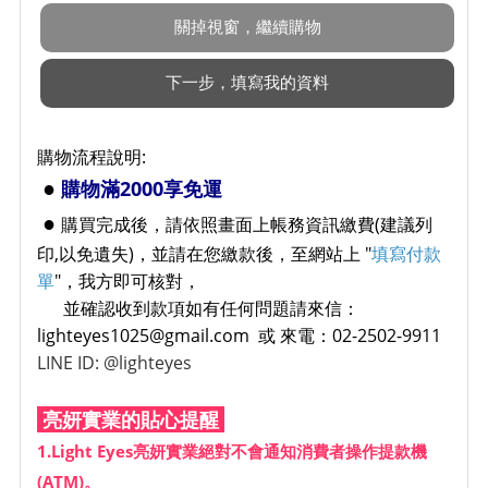
購物流程說明:
●
購物滿2000享免運
●
購買完成後，請依照畫面上帳務資訊繳費(建議列
印,以免遺失)，並請在您繳款後，至網站上 "
填寫付款
單
"，我方即可核對，
並確認收到款項如有任何問題請來信：
lighteyes1025@gmail.com 或 來電：02-2502-9911
LINE ID: @lighteyes
亮妍實業的貼心提醒
1.Light Eyes亮妍實業絕對不會通知消費者操作提款機
(ATM)。