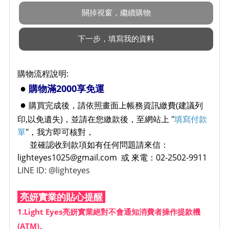
購物流程說明:
●
購物滿2000享免運
●
購買完成後，請依照畫面上帳務資訊繳費(建議列
印,以免遺失)，並請在您繳款後，至網站上 "
填寫付款
單
"，我方即可核對，
並確認收到款項如有任何問題請來信：
lighteyes1025@gmail.com 或 來電：02-2502-9911
LINE ID: @lighteyes
亮妍實業的貼心提醒
1.Light Eyes亮妍實業絕對不會通知消費者操作提款機
(ATM)。