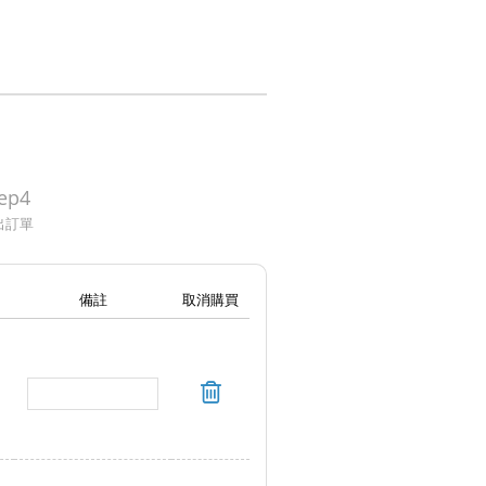
ep4
出訂單
備註
取消購買