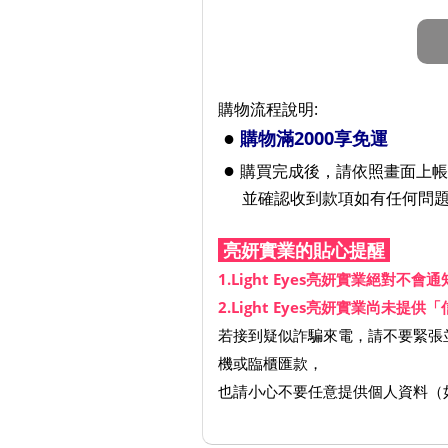
購物流程說明:
●
購物滿2000享免運
●
購買完成後，請依照畫面上帳務
並確認收到款項如有任何問題請來信：l
亮妍實業的貼心提醒
1.Light Eyes亮妍實業絕對不
2.Light Eyes亮妍實業
若接到疑似詐騙來電，請不要緊張並
機或臨櫃匯款，
也請小心不要任意提供個人資料（