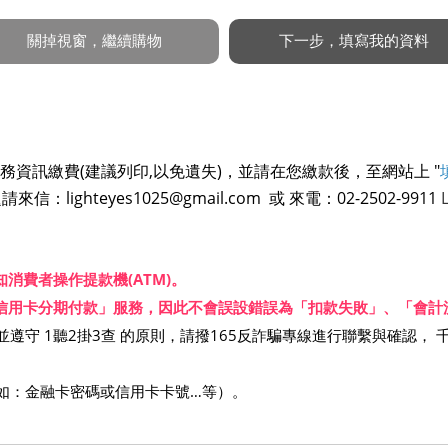
資訊繳費(建議列印,以免遺失)，並請在您繳款後，至網站上 "
ighteyes1025@gmail.com 或 來電：02-2502-9911
會通知消費者操作提款機(ATM)。
尚未提供「信用卡分期付款」服務，因此不會誤設錯誤為「扣款失敗」、「
遵守 1聽2掛3查 的原則，請撥165反詐騙專線進行聯繫與確認， 
如：金融卡密碼或信用卡卡號…等）。