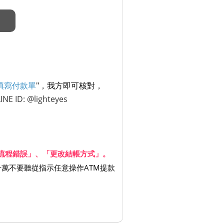
填寫付款單
"，我方即可核對，
LINE ID: @lighteyes
會計流程錯誤」、「更改結帳方式」。
千萬不要聽從指示任意操作ATM提款