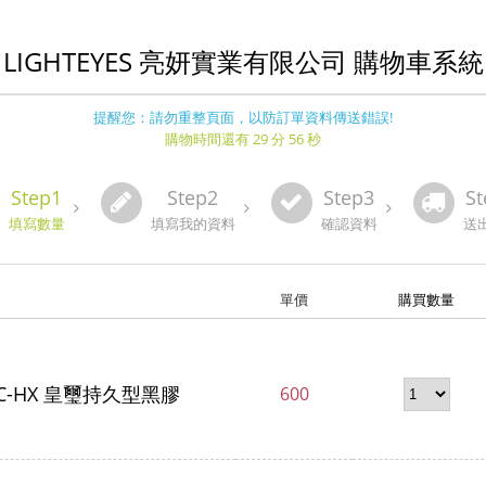
LIGHTEYES 亮妍實業有限公司 購物車系統
提醒您：請勿重整頁面，以防訂單資料傳送錯誤!
購物時間還有 29 分 56 秒
Step1
Step2
Step3
St
填寫數量
填寫我的資料
確認資料
送
單價
購買數量
 LYC-HX 皇璽持久型黑膠
600