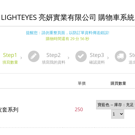
LIGHTEYES 亮妍實業有限公司 購物車系統
提醒您：請勿重整頁面，以防訂單資料傳送錯誤!
購物時間還有 29 分 56 秒
Step1
Step2
Step3
St
填寫數量
填寫我的資料
確認資料
送
單價
購買數量
es皮套系列
250