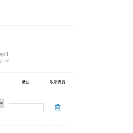
ep4
出訂單
備註
取消購買