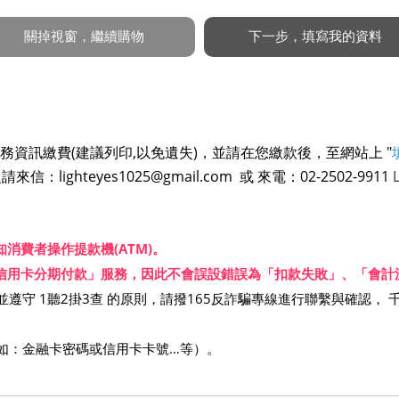
資訊繳費(建議列印,以免遺失)，並請在您繳款後，至網站上 "
ighteyes1025@gmail.com 或 來電：02-2502-9911
會通知消費者操作提款機(ATM)。
尚未提供「信用卡分期付款」服務，因此不會誤設錯誤為「扣款失敗」、「
遵守 1聽2掛3查 的原則，請撥165反詐騙專線進行聯繫與確認， 
如：金融卡密碼或信用卡卡號…等）。