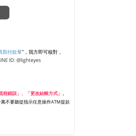
填寫付款單
"，我方即可核對，
LINE ID: @lighteyes
會計流程錯誤」、「更改結帳方式」。
千萬不要聽從指示任意操作ATM提款