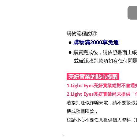
購物流程說明:
●
購物滿2000享免運
●
購買完成後，請依照畫面上帳務
並確認收到款項如有任何問題請來信：l
亮妍實業的貼心提醒
1.Light Eyes亮妍實業絕對不
2.Light Eyes亮妍實業
若接到疑似詐騙來電，請不要緊張並
機或臨櫃匯款，
也請小心不要任意提供個人資料（