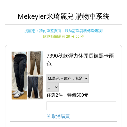
Mekeyler米琦麗兒 購物車系統
提醒您：請勿重整頁面，以防訂單資料傳送錯誤!
購物時間還有 29 分 55 秒
7390秋款彈力休閒長褲黑卡兩
色
任選2件，特價500元
取消購買