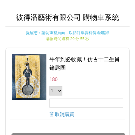
彼得潘藝術有限公司 購物車系統
提醒您：請勿重整頁面，以防訂單資料傳送錯誤!
購物時間還有 29 分 55 秒
牛年到必收藏！仿古十二生肖
鑰匙圈
180
取消購買