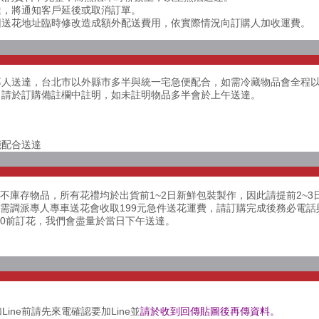
送達，將通知客戶延後或取消訂單。
若因送花地址臨時修改造成額外配送費用，依實際情況向訂購人加收運費。
專人送達，台北市以外縣市多半與統一宅急便配合，如需冷藏物品會全程
，請於訂購備註欄中註明，如未註明物品多半會於上午送達。
能配合送達
不庫存物品，所有花禮均於出貨前1~2日新鮮包裝製作，因此請提前2~3
花需調派專人專車送花會收取199元急件送花運費，請訂購完成後務必電
00前訂花，我們會盡量於當日下午送達。
Line前請先來電確認要加Line並
請於收到回傳貼圖後再傳資料。