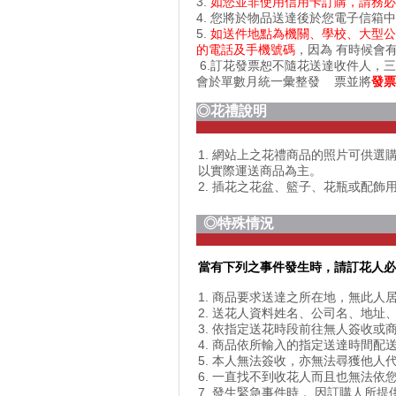
3.
如您並非使用信用卡訂購，請務必記
4. 您將於物品送達後於您電子信箱中
5.
如送件地點為機關、學校、大型公
的電話及手機號碼
，因為 有時候會
6.訂花發票恕不隨花送達收件人，
會於單數月統一彙整發 票並將
發票
◎花禮說明
1. 網站上之花禮商品的照片可供
以實際運送商品為主。
2. 插花之花盆、籃子、花瓶或配
◎特殊情況
當有下列之事件發生時，請訂花人
1. 商品要求送達之所在地，無此
2. 送花人資料姓名、公司名、地
3. 依指定送花時段前往無人簽收或
4. 商品依所輸入的指定送達時間
5. 本人無法簽收，亦無法尋獲他
6. 一直找不到收花人而且也無法
7. 發生緊急事件時， 因訂購人所