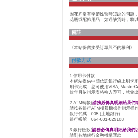
因花卉常有季節性暫時短缺的問題
花瓶或配飾用品，如遇缺貨時，將
備註
《本站保留接受訂單與否的權利》
付款方式
1.信用卡付款
本網站提供中國信託銀行線上刷卡
刷卡完成，您可使用VISA, Maste
效年月依指示表格輸入即可，就會
2.ATM轉帳(
請務必傳真明細給我們
請按各銀行ATM櫃員機操作指示操
銀行代碼：005 (土地銀行)
銀行帳號：064-001-029108
3.銀行匯款(
請務必傳真明細給我們
請到各地銀行金融機構匯款