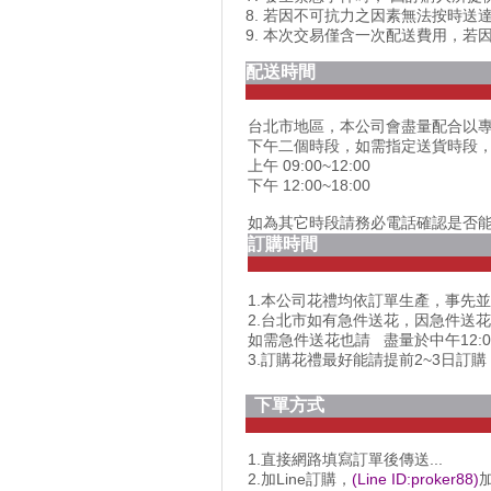
8. 若因不可抗力之因素無法按時
9. 本次交易僅含一次配送費用，
配送時間
台北市地區，本公司會盡量配合以
下午二個時段，如需指定送貨時段
上午 09:00~12:00
下午 12:00~18:00
如為其它時段請務必電話確認是否
訂購時間
1.本公司花禮均依訂單生產，事先並
2.台北市如有急件送花，因急件送
如需急件送花也請 盡量於中午12:
3.訂購花禮最好能請提前2~3日訂購
下單方式
1.直接網路填寫訂單後傳送...
2.加Line訂購，
(Line ID:proker88)
加