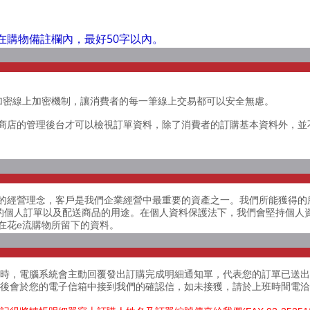
在購物備註欄內，最好50字以內。
 SSL 加密線上加密機制，讓消費者的每一筆線上交易都可以安全無慮。
商店的管理後台才可以檢視訂單資料，除了消費者的訂購基本資料外，並
的經營理念，客戶是我們企業經營中最重要的資產之一。我們所能獲得的
客戶的個人訂單以及配送商品的用途。在個人資料保護法下，我們會堅持個
在花e流購物所留下的資料。
完成時，電腦系統會主動回覆發出訂購完成明細通知單，代表您的訂單已送
後會於您的電子信箱中接到我們的確認信，如未接獲，請於上班時間電洽(02)