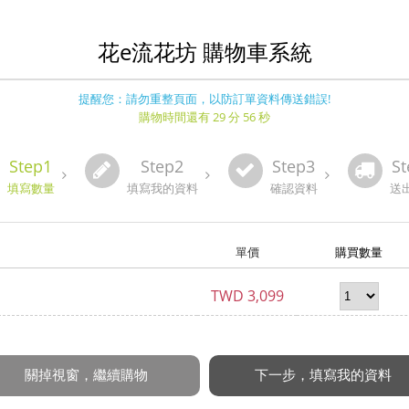
花e流花坊 購物車系統
提醒您：請勿重整頁面，以防訂單資料傳送錯誤!
購物時間還有 29 分 55 秒
Step1
Step2
Step3
St
填寫數量
填寫我的資料
確認資料
送
單價
購買數量
TWD
3,099