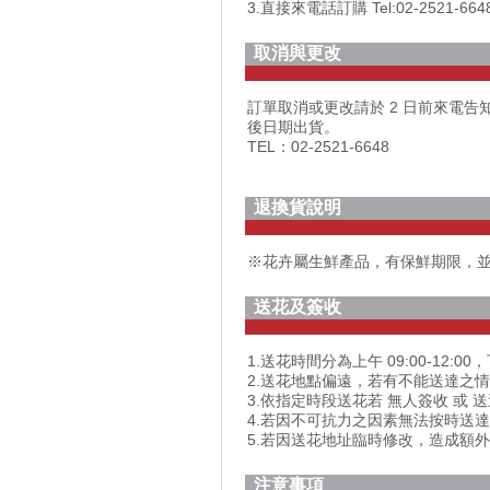
3.直接來電話訂購 Tel:02-2521-664
取消與更改
訂單取消或更改請於 2 日前來電
後日期出貨。
TEL：02-2521-6648
退換貨說明
※花卉屬生鮮產品，有保鮮期限，
送花及簽收
1.送花時間分為上午 09:00-12:00，
2.送花地點偏遠，若有不能送達之
3.依指定時段送花若 無人簽收 或 
4.若因不可抗力之因素無法按時送
5.若因送花地址臨時修改，造成額
注意事項