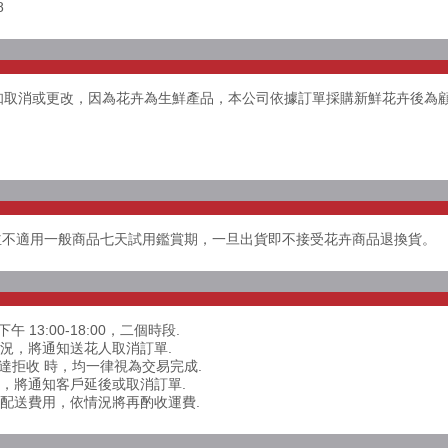
8
告知取消或更改，因為花卉為生鮮產品，本公司依據訂單採購新鮮花卉後為
並不適用一般商品七天試用鑑賞期，一旦出貨即不接受花卉商品退換貨。
下午 13:00-18:00，二個時段.
情況，將通知送花人取消訂單.
送達拒收 時，均一律視為交易完成.
達，將通知客戶延後或取消訂單.
外配送費用，依情況將再酌收運費.