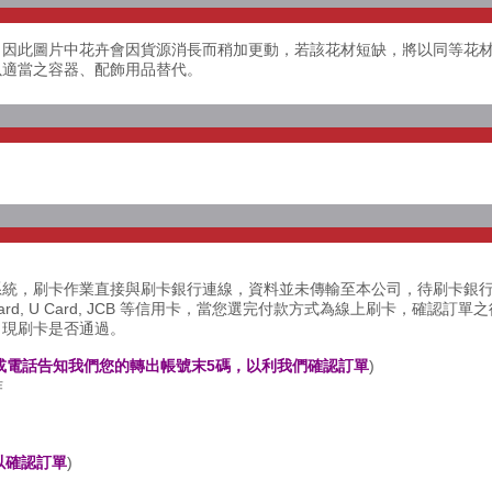
，因此圖片中花卉會因貨源消長而稍加更動，若該花材短缺，將以同等花
以適當之容器、配飾用品替代。
系統，刷卡作業直接與刷卡銀行連線，資料並未傳輸至本公司，待刷卡銀
rCard, U Card, JCB 等信用卡，當您選完付款方式為線上刷卡，確認
出現刷卡是否通過。
或電話告知我們您的轉出帳號末5碼，以利我們確認訂單
)
作
以確認訂單
)