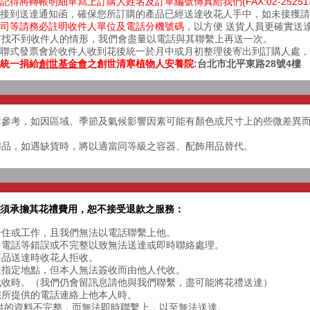
得將轉帳明細單寫上訂購人姓名及訂單編號傳真給我們(FAX:02-25251
接到送達通知函，確保您所訂購的產品已經送達收花人手中，如未接獲請於上班時
司等請務必註明收件人單位及電話分機號碼
，以方便 送貨人員更確實送
有找不到收件人的情形，我們會盡量以電話與其聯繫上再送一次。
三聯式發票會於收件人收到花後統一於月中或月初整理後寄出到訂購人處，
統一捐給
創世基金會
之
創世清寒植物人安養院
:台北市北平東路28號4樓
選購參考，如因區域、季節及氣候影響因素可能有顏色或尺寸上的些微差異
飾用品，如遇缺貨時，將以適當同等級之容器、配飾用品替代。
必須承擔其花禮費用，恕不接受退款之服務：
人居住或工作，且我們無法以電話聯繫上他。
址、電話等錯誤或不完整以致無法送達或即時聯絡處理。
商品送達時收花人拒收。
配送指定地點，但本人無法簽收而由他人代收。
人代收時。（我們仍會留訊息請他與我們聯繫，盡可能將花禮送達）
依您所提供的電話連絡上他本人時。
提供的資料不完整，而無法即時聯繫上，以至無法送達。