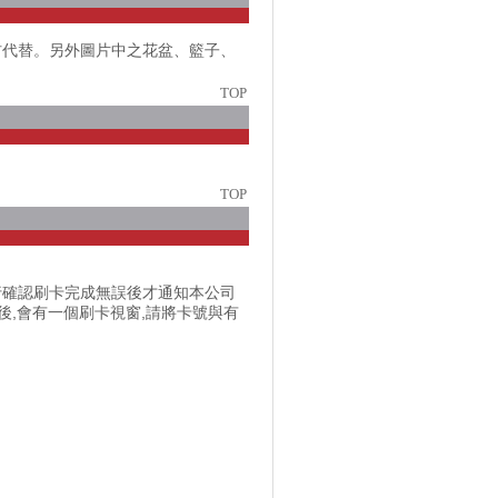
材代替。另外圖片中之花盆、籃子、
TOP
TOP
行確認刷卡完成無誤後才通知本公司
訂單之後,會有一個刷卡視窗,請將卡號與有