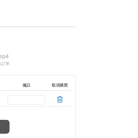
ep4
出訂單
備註
取消購買