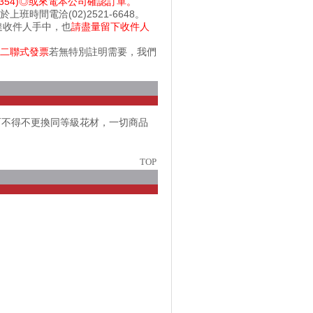
354)◎或來電本公司確認訂單。
間電洽(02)2521-6648。
達收件人手中，也
請盡量留下收件人
二聯式發票
若無特別註明需要，我們
而不得不更換同等級花材，一切商品
TOP