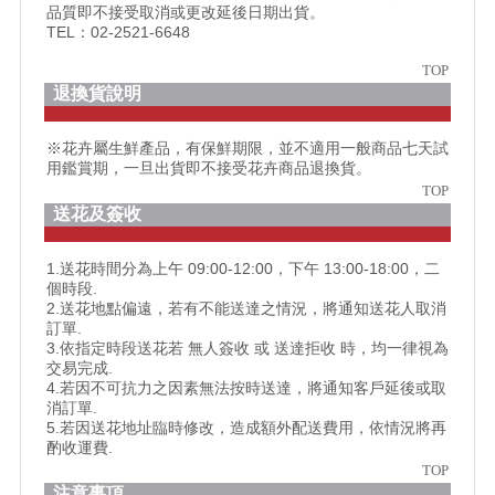
品質即不接受取消或更改延後日期出貨。
TEL：02-2521-6648
TOP
退換貨說明
※花卉屬生鮮產品，有保鮮期限，並不適用一般商品七天試
用鑑賞期，一旦出貨即不接受花卉商品退換貨。
TOP
送花及簽收
1.送花時間分為上午 09:00-12:00，下午 13:00-18:00，二
個時段.
2.送花地點偏遠，若有不能送達之情況，將通知送花人取消
訂單.
3.依指定時段送花若 無人簽收 或 送達拒收 時，均一律視為
交易完成.
4.若因不可抗力之因素無法按時送達，將通知客戶延後或取
消訂單.
5.若因送花地址臨時修改，造成額外配送費用，依情況將再
酌收運費.
TOP
注意事項