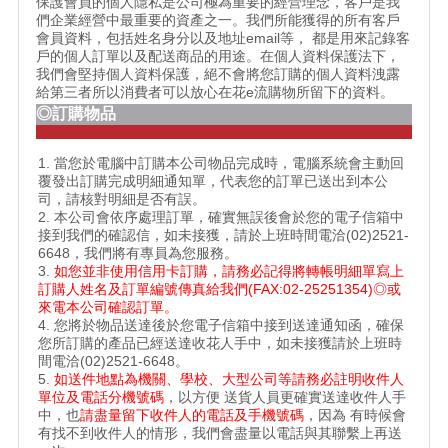
保護會員的個人隱私是公司極為重要的經營理念，客戶是我
們企業經營中最重要的資產之一。我們所能獲得的所有客戶
會員資料，包括姓名身分以及地址email等， 都是用來記錄客
戶的個人訂單以及配送商品的用途。在個人資料保護法下，
我們會堅持個人資料保護，絕不會將您訂購的個人資料洩露
給第三者所以消費者可以放心在花e流購物所留下的資料。
◎訂購物品
1. 當您於電腦中訂購本公司物品完成時，電腦系統會主動回
覆發出訂購完成明細通知單，代表您的訂單已送出到本公
司，請核對明細是否有誤。
2. 本公司會依序處理訂單，確實無誤後會於您的電子信箱中
接到我們的確認信，如未接獲，請於上班時間電洽(02)2521-
6648，我們將有專員為您服務。
3.
如您並非使用信用卡訂購，請務必記得將轉帳明細單寫上
訂購人姓名及訂單編號傳真給我們(FAX:02-25251354)◎或
來電本公司確認訂單。
4. 您將於物品送達後於您電子信箱中接到送達通知函，確保
您所訂購的產品已經送達收花人手中，如未接獲請於上班時
間電洽(02)2521-6648。
5.
如送件地點為機關、學校、大型公司等請務必註明收件人
單位及電話分機號碼
，以方便 送貨人員更確實送達收件人手
中，也
請盡量留下收件人的電話及手機號碼
，因為 有時候會
有找不到收件人的情形，我們會盡量以電話與其聯繫上再送