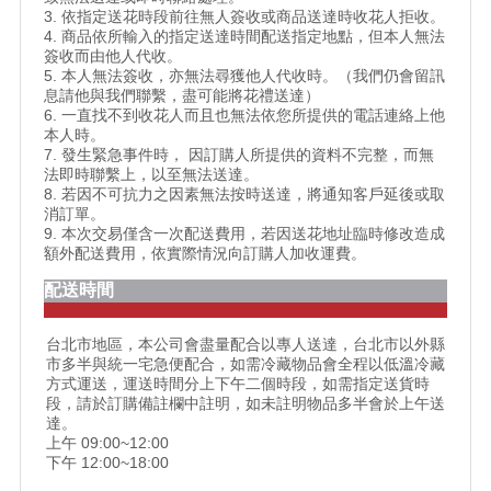
3. 依指定送花時段前往無人簽收或商品送達時收花人拒收。
4. 商品依所輸入的指定送達時間配送指定地點，但本人無法
簽收而由他人代收。
5. 本人無法簽收，亦無法尋獲他人代收時。（我們仍會留訊
息請他與我們聯繫，盡可能將花禮送達）
6. 一直找不到收花人而且也無法依您所提供的電話連絡上他
本人時。
7. 發生緊急事件時， 因訂購人所提供的資料不完整，而無
法即時聯繫上，以至無法送達。
8. 若因不可抗力之因素無法按時送達，將通知客戶延後或取
消訂單。
9. 本次交易僅含一次配送費用，若因送花地址臨時修改造成
額外配送費用，依實際情況向訂購人加收運費。
配送時間
台北市地區，本公司會盡量配合以專人送達，台北市以外縣
市多半與統一宅急便配合，如需冷藏物品會全程以低溫冷藏
方式運送，運送時間分上下午二個時段，如需指定送貨時
段，請於訂購備註欄中註明，如未註明物品多半會於上午送
達。
上午 09:00~12:00
下午 12:00~18:00