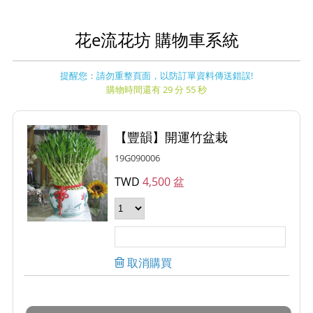
花e流花坊 購物車系統
提醒您：請勿重整頁面，以防訂單資料傳送錯誤!
購物時間還有 29 分 55 秒
【豐韻】開運竹盆栽
19G090006
TWD
4,500 盆
取消購買