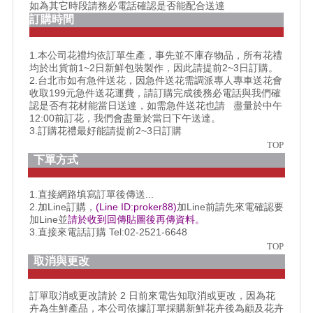
如為其它時段請務必電話確認是否能配合送達
訂購時間
1.本公司花禮均依訂單生產，事先並不庫存物品，所有花禮
均於出貨前1~2日新鮮包裝製作，因此請提前2~3日訂購。
2.台北市如有急件送花，因急件送花需調派專人專車送花會
收取199元急件送花運費，請訂購完成後務必電話與我們確
認是否有花材能當日送達，如需急件送花也請 盡量於中午
12:00前訂花，我們會盡量於當日下午送達。
3.訂購花禮最好能請提前2~3日訂購
TOP
下單方式
1.直接網路填寫訂單後傳送...
2.加Line訂購，
(Line ID:proker88)
加Line前請先來電確認要
加Line並
請於收到回傳貼圖後再傳資料。
3.直接來電話訂購 Tel:02-2521-6648
TOP
取消與更改
訂單取消或更改請於 2 日前來電告知取消或更改，因為花
卉為生鮮產品，本公司依據訂單採購新鮮花卉後為顧及花卉