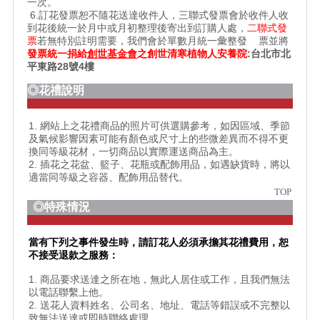
一次。
6.訂花發票恕不隨花送達收件人，三聯式發票會於收件人收
到花後統一於月中或月初整理後寄出到訂購人處，
二聯式發
票
若無特別註明需要，我們會於單數月統一彙整發 票並將
發票統一捐給
創世基金會
之
創世清寒植物人安養院
:台北市北
平東路28號4樓
◎花禮說明
1. 網站上之花禮商品的照片可供選購參考，如因區域、季節
及氣候影響因素可能有顏色或尺寸上的些微差異而不得不更
換同等級花材，一切商品以實際運送商品為主。
2. 插花之花盆、籃子、花瓶或配飾用品，如遇缺貨時，將以
適當同等級之容器、配飾用品替代。
TOP
◎特殊情況
當有下列之事件發生時，請訂花人必須承擔其花禮費用，恕
不接受退款之服務：
1. 商品要求送達之所在地，無此人居住或工作，且我們無法
以電話聯繫上他。
2. 送花人資料姓名、公司名、地址、電話等錯誤或不完整以
致無法送達或即時聯絡處理。