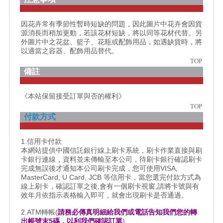
因花卉常有季節性暫時短缺的問題，因此圖片中花卉會因貨
源消長而稍加更動，若該花材短缺，將以同等花材代替。另
外圖片中之花盆、籃子、花瓶或配飾用品，如遇缺貨時，將
以適當之容器、配飾用品替代。
TOP
備註
《本站保留接受訂單與否的權利》
TOP
付款方式
1.信用卡付款
本網站提供中國信託銀行線上刷卡系統，刷卡作業直接與刷
卡銀行連線，資料並未傳輸至本公司，待刷卡銀行確認刷卡
完成無誤後才通知本公司刷卡完成，您可使用VISA,
MasterCard, U Card, JCB 等信用卡，當您選完付款方式為
線上刷卡，確認訂單之後,會有一個刷卡視窗,請將卡號與有
效年月依指示表格輸入即可，就會出現刷卡是否通過。
2.ATM轉帳(
請務必傳真明細給我們或電話告知我們您的轉
出帳號末5碼，以利我們確認訂單
)